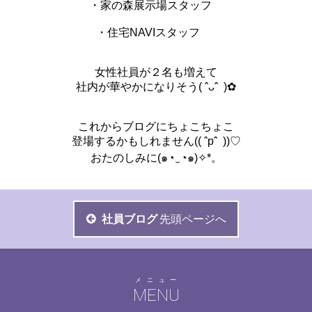
・家の森展示場スタッフ
・住宅NAVIスタッフ
女性社員が２名も増えて
社内が華やかになりそう( ˆᴗˆ )✿
これからブログにちょこちょこ
登場するかもしれません(( ˆpˆ ))♡
おたのしみに(๑◔‿◔๑)✧*。
社員ブログ
先頭ページへ
メニュー
MENU