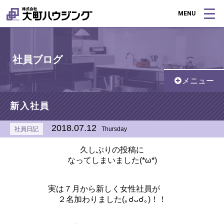
MENU
社員ブログ
メニュー
新入社員
2018.07.12
社員日記
Thursday
久しぶりの投稿に
なってしまいました(*ω*)
実は７月から新しく女性社員が
２名加わりました(｡☌ᴗ☌｡)！！