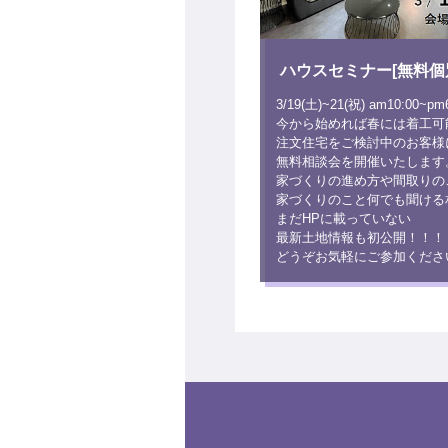
ハウスセミナー[無料個
3/19(土)~21(祝) am10:00~pm
今から始めれば春には着工可
注文住宅をご検討中のお客様
無料相談会を開催いたします
家づくりの進め方や間取りの
家づくりのこと何でも聞ける
まだHPに載っていない
最新土地情報も初公開！！！
どうぞお気軽にご参加くださ