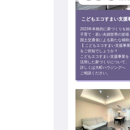
こどもエコすまい支援
2023年本格的に家づくりを
子育て・若い夫婦世帯の皆様
国土交通省による新たな補助
【 こどもエコすまい支援事業
をご存知でしょうか？
こどもエコすまい支援事業を
活用した家づくりについて、
詳しくは大町ハウジングへ
ご相談ください。