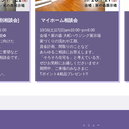
別相談会]
マイホーム相談会
6:00
10/16(土)17(日)am10:00~pｍ6:00
能✿
会場＊家の森 大町ハウジング展示場
に向けた
家づくりの流れや工期、
。
資金計画、間取りのことなど
ご要望など
あらゆるご相談にお答えします。
相談会です。
「そろそろ住宅を」と考えている方、
ぜひお気軽にお越しくださいませ♬
期間中、ご来場のみなさまに
い。
Tポイント&粗品プレゼント!!
メニュー