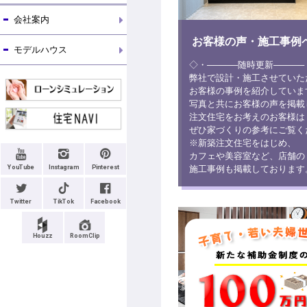
会社案内
お客様の声・施工事例
モデルハウス
◇・─────随時更新────
弊社で設計・施工させていた
お客様の事例を紹介していま
写真と共にお客様の声を掲載
注文住宅をお考えのお客様は
ぜひ家づくりの参考にご覧く
※新築注文住宅をはじめ、
カフェや美容室など、店舗の
YouTube
Instagram
Pinterest
施工事例も掲載しております
Twitter
TikTok
Facebook
Houzz
RoomClip