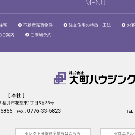
MENU
住宅
不動産売買物件
注文住宅の特徴・工法
お
のご案内
ご来場予約
［ 本社 ］
3
福井市花堂東1丁目5番33号
-5855
0776-33-5823
FAX：
TEL
セレクト分譲住宅情報はこちら
ゼロエネル