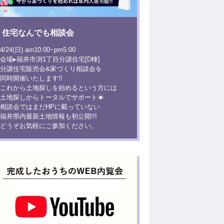
住宅なんでも相談会
4/24(日) am10:00~pm5:00
会場▸福井市渕1丁目分譲住宅[D棟]
分譲住宅販売会&家づくり相談会を
同時開催いたします!!
これから土地探しを始めるという方には
土地探しからトータルでサポート☀
相談会ではまだHPに載っていない
福井県内最新土地情報も初公開!!!
どうぞお気軽にご参加ください。