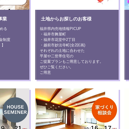
事業
土地からお探しのお客様
始める
福井県内売地情報PICUP
、
・福井市舞屋町
金制度
・福井市花堂中2丁目
 】
・越前市妙法寺町(全2区画)
それぞれの土地に合わせた
平屋や二世帯住宅の
ご提案プランもご用意しております。
ぜひご覧ください。
ご用意