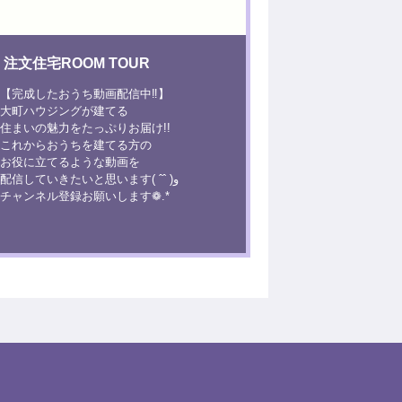
注文住宅ROOM TOUR
【完成したおうち動画配信中‼】
大町ハウジングが建てる
住まいの魅力をたっぷりお届け!!
これからおうちを建てる方の
お役に立てるような動画を
配信していきたいと思います( ˆˆ )و
チャンネル登録お願いします❁.*