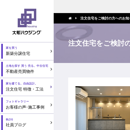
注文住宅をご検討の方へのお知
注文住宅をご検討
家を買う
新築分譲住宅
土地を探す 買う 売る。中古住宅
不動産売買物件
家を建てる。自由設計。
注文住宅 特徴・工法
フォトギャラリー
お客様の声
・
施工事例
BLOG
社員ブログ