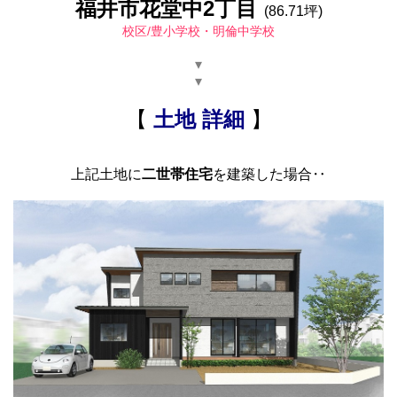
福井市花堂中2丁目
(86.71坪)
校区/豊小学校・明倫中学校
▾
▾
【
土地 詳細
】
上記土地に
二世帯住宅
を建築した場合‥