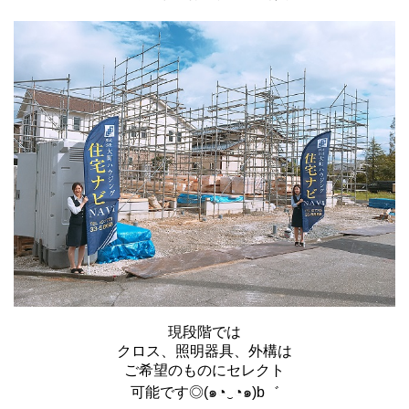
現段階では
クロス、照明器具、外構は
ご希望のものにセレクト
可能です◎(๑◔‿◔๑)b゛