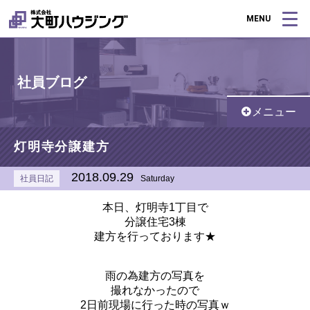
MENU
社員ブログ
メニュー
灯明寺分譲建方
2018.09.29
社員日記
Saturday
本日、灯明寺1丁目で
分譲住宅3棟
建方を行っております★
雨の為建方の写真を
撮れなかったので
2日前現場に行った時の写真ｗ