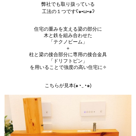
弊社でも取り扱っている
工法の１つですʕ๑•ω•๑ʔ
住宅の重みを支える梁の部分に
木と鉄を組み合わせた
「テクノビーム」
＋
柱と梁の接合部分に専用の接合金具
「ドリフトピン」
を用いることで強度の高い住宅に✧
こちらが見本(๑◔‿◔๑)