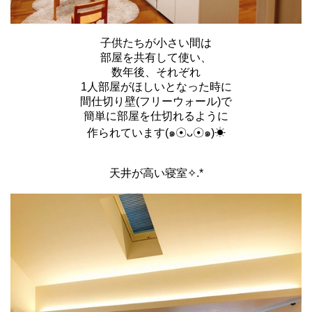
子供たちが小さい間は
部屋を共有して使い、
数年後、それぞれ
1人部屋がほしいとなった時に
間仕切り壁(フリーウォール)で
簡単に部屋を仕切れるように
作られています(๑☉ᴗ☉๑)☀
天井が高い寝室✧.*