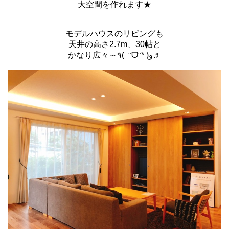
大空間を作れます★
モデルハウスのリビングも
天井の高さ2.7m、30帖と
かなり広々～٩( ᵔᗜᵔ* )و♬