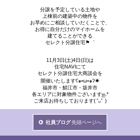
分譲を予定している土地や
上棟前の建築中の物件を
お早めにご相談していだくことで、
お得に自分だけのマイホームを
建てることができる
セレクト分譲住宅⚑゛
11月3日(土)4日(日)は
住宅NAVIにて
セレクト分譲住宅大商談会を
開催いたしますʕ๑•ω•๑ʔ☀
福井市・鯖江市・坂井市
各エリアに対象物件ございますஐ.*
ご来店お待ちしております( ˆᴗˆ )
社員ブログ
先頭ページへ