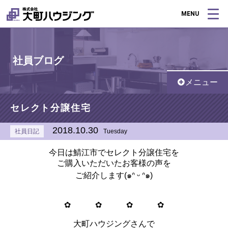
MENU
社員ブログ
メニュー
セレクト分譲住宅
2018.10.30
社員日記
Tuesday
今日は鯖江市でセレクト分譲住宅を
ご購入いただいたお客様の声を
ご紹介します(๑ᐢ ᵕ ᐢ๑)
✿ ✿ ✿ ✿
大町ハウジングさんで