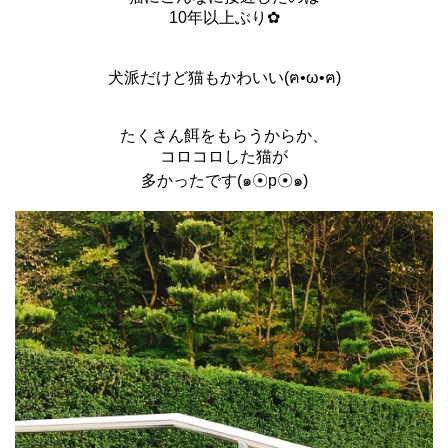
10年以上ぶり✿
犬派だけど猫もかわいい(ฅ•ω•ฅ)
たくさん餌をもらうからか、
コロコロした猫が
多かったです(๑☉p☉๑)