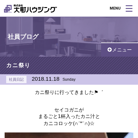
MENU
社員ブログ
メニュー
カニ祭り
2018.11.18
社員日記
Sunday
カニ祭りに行ってきました⚑゛
セイコガニが
まるごと1杯入ったカニ汁と
カニコロッケ(∩ˊ꒳​ˋ∩)☆