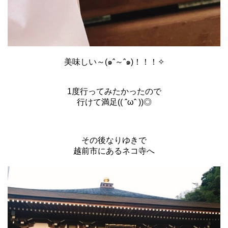
美味しい～(๑ˆ～ˆ๑)！！！✧
1度行ってみたかったので
行けて満足(( ˆωˆ ))◎
その後なりゆきで
越前市にあるネコ寺へ