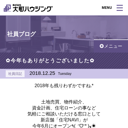
MENU
社員ブログ
メニュー
✿今年もありがとうございました✿
2018.12.25
社員日記
Tuesday
2018年も残りわずかですね.*
土地売買、物件紹介、
資金計画、住宅ローンの事など
気軽にご相談いただける窓口として
新店舗「住宅NAVI」が
今年6月にオープン٩( ᵔᗜᵔ* )و☀