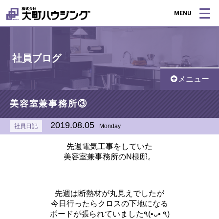
MENU
社員ブログ
メニュー
美容室兼事務所③
2019.08.05
社員日記
Monday
先週電気工事をしていた
美容室兼事務所のN様邸。
先週は断熱材が丸見えでしたが
今日行ったらクロスの下地になる
ボードが張られていました٩(•ᴗ• ٩)