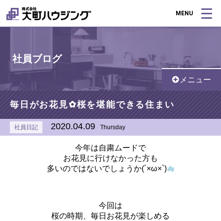
MENU
社員ブログ
メニュー
毎日がお花見✿桜を堪能できる住まい
2020.04.09
社員日記
Thursday
今年は自粛ムードで
お花見に行けなかった方も
多いのではないでしょうか(´×ω×`)
☁
今回は
桜の時期、毎日お花見が楽しめる