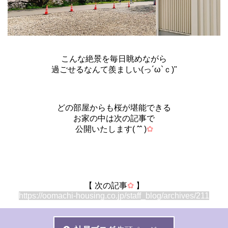
こんな絶景を毎日眺めながら
過ごせるなんて羨ましい(っ´ω`ｃ)"
どの部屋からも桜が堪能できる
お家の中は次の記事で
公開いたします( ˆˆ )
✿
【 次の記事
✿
】
https://oomachi-housing.co.jp/staff_blog/archives/211