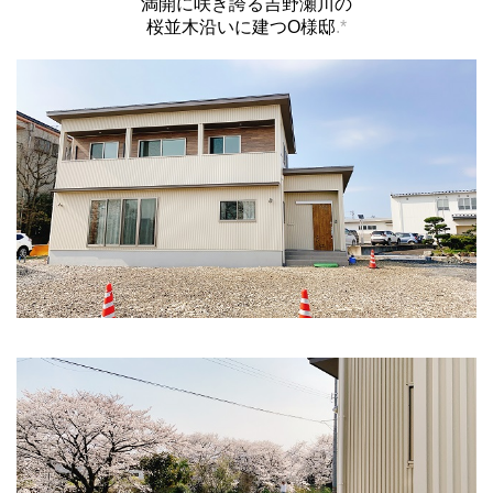
満開に咲き誇る吉野瀬川の
桜並木沿いに建つO様邸
.*