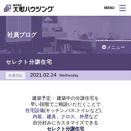
MENU
社員ブログ
メニュー
セレクト分譲住宅
2021.02.24
社員日記
Wednesday
建築予定・ 建築中の分譲住宅を
早い段階でご相談いただくことで
住宅設備
(キッチン.バス.トイレなど)、
内装
、
建具
、
クロス
、
外壁
など
自分好みにカスタマイズできる
セレクト分譲住宅