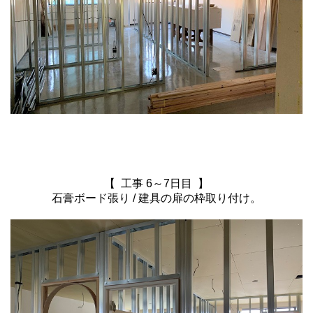
【 工事 6～7日目 】
石膏ボード張り / 建具の扉の枠取り付け。