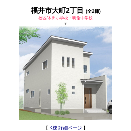
福井市大町2丁目
(全2棟)
校区/木田小学校・明倫中学校
▾
【
K棟 詳細ページ
】