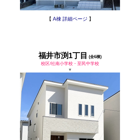
【
A棟 詳細ページ
】
福井市渕1丁目
(全6棟)
校区/社南小学校・至民中学校
▾