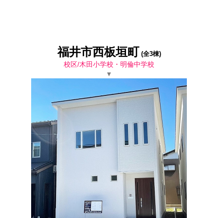
福井市西板垣町
(全3棟)
校区/木田小学校・明倫中学校
▾