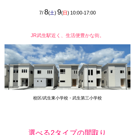
8
9
7/
(
土
)
(
日
) 10:00-17:00
JR武生駅近く、生活便豊かな街。
校区/武生東小学校・武生第三小学校
選べる2タイプの間取り