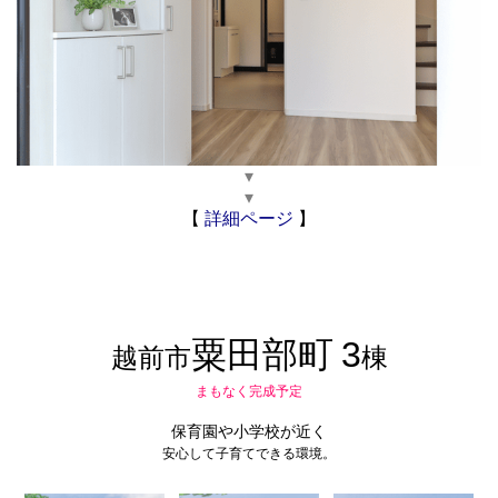
▾
▾
【
詳細ページ
】
粟田部町
3
越前市
棟
まもなく完成予定
保育園や小学校が近く
安心して子育てできる環境。