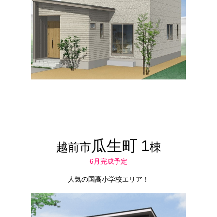
瓜生町
1
越前市
棟
6月完成予定
人気の国高小学校エリア！