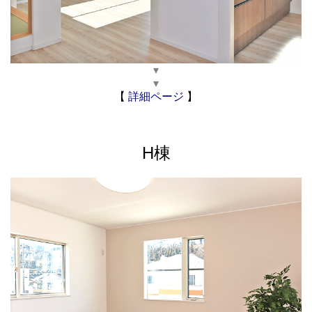
▾
▾
【
詳細ページ
】
H棟