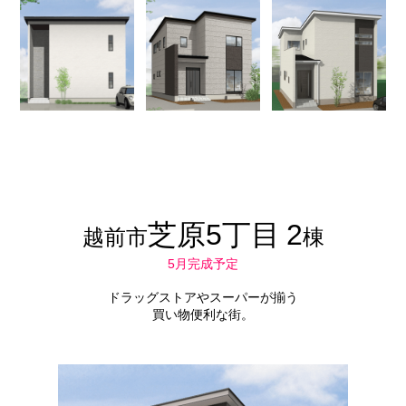
芝原5丁目
2
越前市
棟
5月完成予定
ドラッグストアやスーパーが揃う
買い物便利な街。