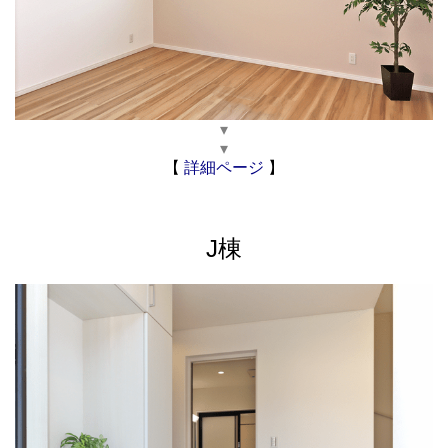
▾
▾
【
詳細ページ
】
J棟