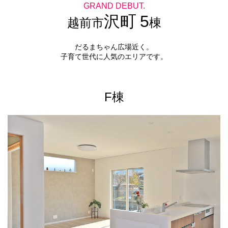
GRAND DEBUT.
沢町
5
越前市
棟
だるまちゃん広場近く。
子育て世代に人気のエリアです。
F棟