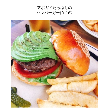
アボガドたっぷりの
ハンバーガー( ˆoˆ )♡