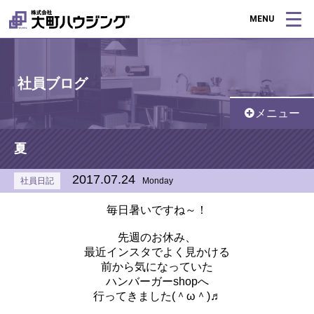
MENU
社員ブログ
メニュー
夏
2017.07.24
社員日記
Monday
毎日暑いですね～！
先週のお休み、
最近インスタでよく見かける
前から気になっていた
ハンバーガーshopへ
行ってきました(＾ω＾)♬