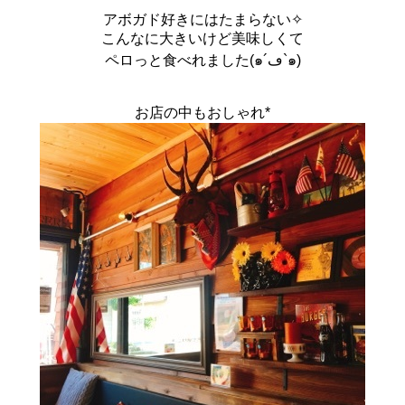
アボガド好きにはたまらない✧
こんなに大きいけど美味しくて
ペロっと食べれました(๑´ڡ`๑)
お店の中もおしゃれ*