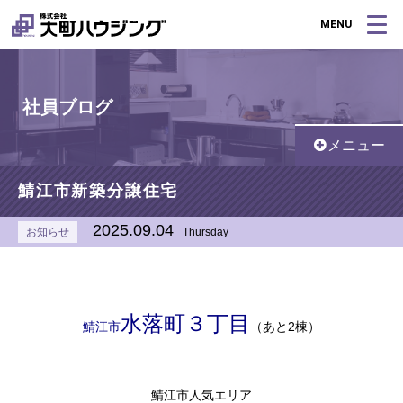
MENU
社員ブログ
メニュー
鯖江市新築分譲住宅
2025.09.04
お知らせ
Thursday
水落町３丁目
鯖江市
（あと2棟）
鯖江市人気エリア