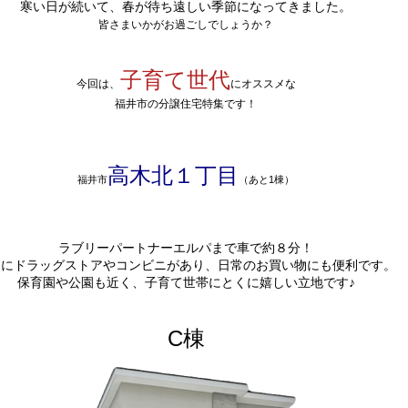
寒い日が続いて、春が待ち遠しい季節になってきました。
皆さまいかがお過ごしでしょうか？
子育て世代
今回は、
にオススメな
福井市の分譲住宅特集です！
高木北１丁目
福井市
（あと1棟）
ラブリーパートナーエルパまで車で約８分！
辺にドラッグストアやコンビニがあり、日常のお買い物にも便利です。
保育園や公園も近く、子育て世帯にとくに嬉しい立地です♪
C棟