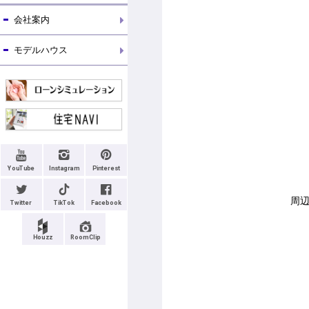
会社案内
モデルハウス
YouTube
Instagram
Pinterest
周
Twitter
TikTok
Facebook
Houzz
RoomClip