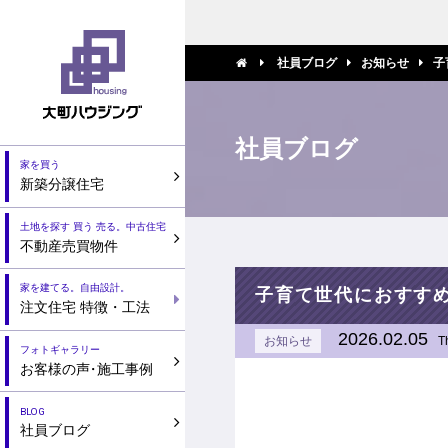
社員ブログ
お知らせ
子
社員ブログ
家を買う
新築分譲住宅
土地を探す 買う 売る。中古住宅
不動産売買物件
家を建てる。自由設計。
子育て世代におすす
注文住宅 特徴・工法
2026.02.05
お知らせ
T
フォトギャラリー
お客様の声
・
施工事例
BLOG
社員ブログ