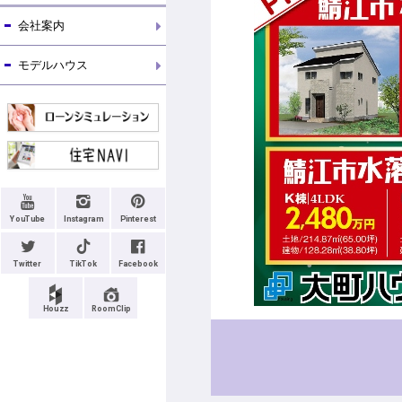
会社案内
モデルハウス
YouTube
Instagram
Pinterest
Twitter
TikTok
Facebook
Houzz
RoomClip