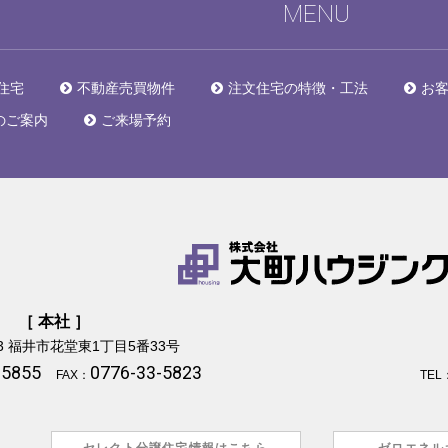
MENU
住宅
不動産売買物件
注文住宅の特徴・工法
お
のご案内
ご来場予約
［ 本社 ］
3
福井市花堂東1丁目5番33号
-5855
0776-33-5823
FAX：
TEL
セレクト分譲住宅情報はこちら
ゼロエネル