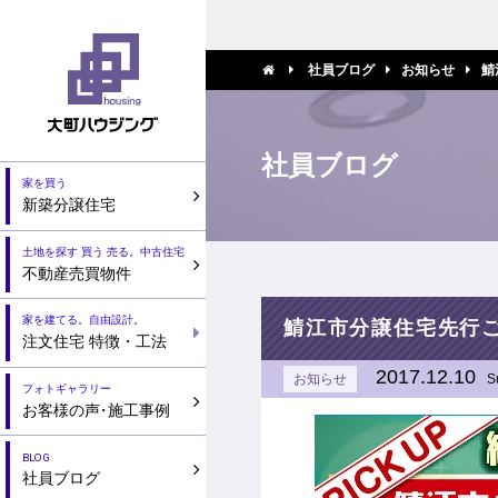
社員ブログ
お知らせ
鯖
社員ブログ
家を買う
新築分譲住宅
土地を探す 買う 売る。中古住宅
不動産売買物件
家を建てる。自由設計。
鯖江市分譲住宅先行
注文住宅 特徴・工法
2017.12.10
お知らせ
S
フォトギャラリー
お客様の声
・
施工事例
BLOG
社員ブログ