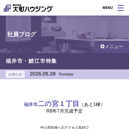
MENU
社員ブログ
メニュー
福井市・鯖江市特集
2026.05.28
お知らせ
Thursday
二の宮１丁目
福井市
（あと1棟）
R8年7月完成予定
中心市街地へのアクセス良好◎