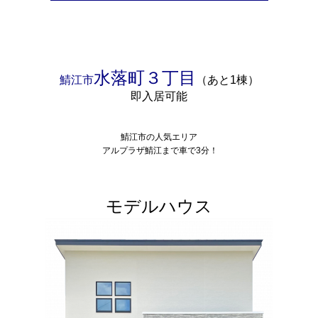
水落町３丁目
鯖江市
（あと1棟）
即入居可能
鯖江市の人気エリア
アルプラザ鯖江まで車で3分！
モデルハウス