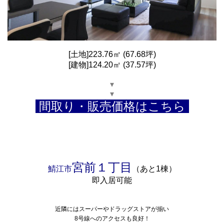
[土地]223.76㎡ (67.68坪)
[建物]124.20㎡ (37.57坪)
▾
▾
間取り・販売価格はこちら
宮前１丁目
鯖江市
（あと1棟）
即入居可能
近隣にはスーパーやドラッグストアが揃い
8号線へのアクセスも良好！