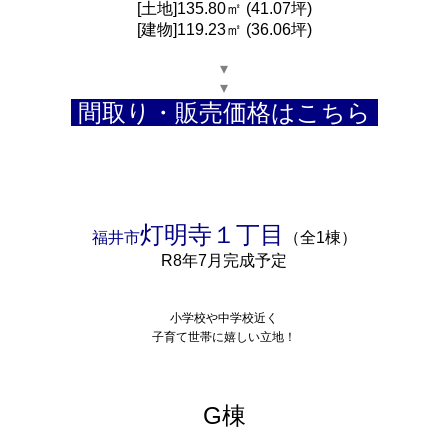
[土地]135.80㎡ (41.07坪)
[建物]119.23㎡ (36.06坪)
▾
▾
間取り・販売価格はこちら
灯明寺１丁目
福井市
（全1棟）
R8年7月完成予定
小学校や中学校近く
子育て世帯に嬉しい立地！
G棟