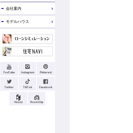
会社案内
モデルハウス
YouTube
Instagram
Pinterest
Twitter
TikTok
Facebook
Houzz
RoomClip