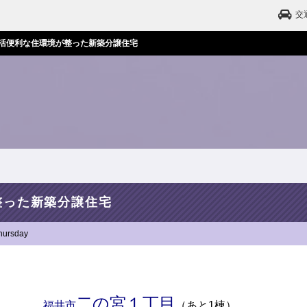
交
活便利な住環境が整った新築分譲住宅
整った新築分譲住宅
hursday
二の宮１丁目
福井市
（あと1棟）