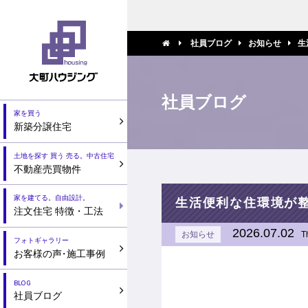
社員ブログ
お知らせ
生
社員ブログ
家を買う
新築分譲住宅
土地を探す 買う 売る。中古住宅
不動産売買物件
家を建てる。自由設計。
生活便利な住環境が
注文住宅 特徴・工法
2026.07.02
お知らせ
T
フォトギャラリー
お客様の声
・
施工事例
BLOG
社員ブログ