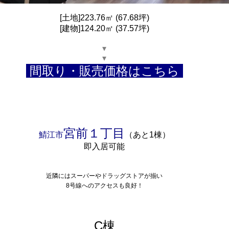
[土地]223.76㎡ (67.68坪)
[建物]124.20㎡ (37.57坪)
▾
▾
間取り・販売価格はこちら
宮前１丁目
鯖江市
（あと1棟）
即入居可能
近隣にはスーパーやドラッグストアが揃い
8号線へのアクセスも良好！
C棟