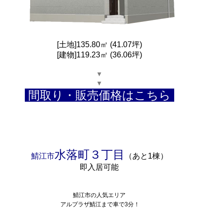
[土地]135.80㎡ (41.07坪)
[建物]119.23㎡ (36.06坪)
▾
▾
間取り・販売価格はこちら
水落町３丁目
鯖江市
（あと1棟）
即入居可能
鯖江市の人気エリア
アルプラザ鯖江まで車で3分！