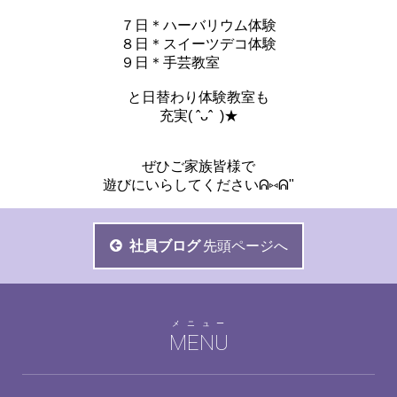
７日＊ハーバリウム体験
８日＊スイーツデコ体験
９日＊手芸教室
と日替わり体験教室も
充実( ˆᴗˆ )★
ぜひご家族皆様で
遊びにいらしてくださいᕱ⑅ᕱ"
社員ブログ
先頭ページへ
メニュー
MENU