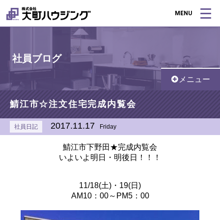
MENU
社員ブログ
メニュー
鯖江市☆注文住宅完成内覧会
2017.11.17
社員日記
Friday
鯖江市下野田★完成内覧会
いよいよ明日・明後日！！！
11/18(土)・19(日)
AM10：00～PM5：00