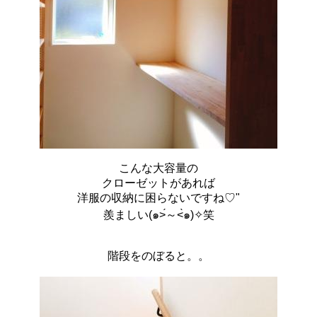
こんな大容量の
クローゼットがあれば
洋服の収納に困らないですね♡"
羨ましい(๑˃́～˂̀๑)✧笑
階段をのぼると。。