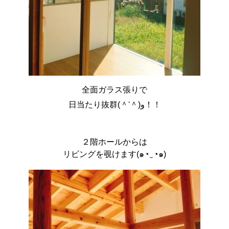
全面ガラス張りで
日当たり抜群(＾་＾)و！！
２階ホールからは
リビングを覗けます(๑◔‿◔๑)