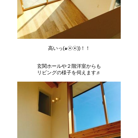
高いっ(๑☉☉))！！
玄関ホールや２階洋室からも
リビングの様子を伺えます♬