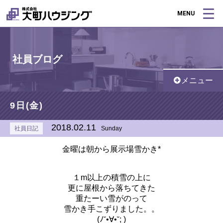
MENU
社員ブログ
メニュー
9日(金)
2018.02.11
社員日記
Sunday
金曜は朝から展示場雪かき*
１m以上の積雪の上に
更に屋根から落ちてきた
重たーい雪がのって
雪かき手こずりました。。
(ﾉ˘•∀•˘; )