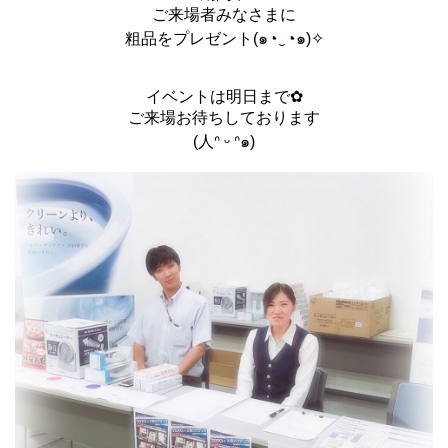
ご来場者みなさまに
粗品をプレゼント(๑◔‿◔๑)✧
イベントは明日まで✿
ご来場お待ちしております
(人ᐢ ᵕ ᐢ๑)