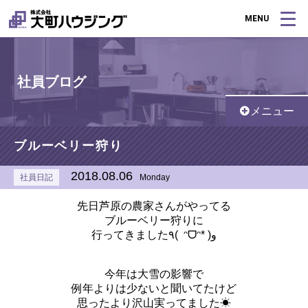
MENU
社員ブログ
メニュー
ブルーベリー狩り
2018.08.06
社員日記
Monday
先日芦原の農家さんがやってる
ブルーベリー狩りに
行ってきました٩( ᵔᗜᵔ* )و
今年は大雪の影響で
例年よりは少ないと聞いてたけど
思ったより沢山実ってました☀