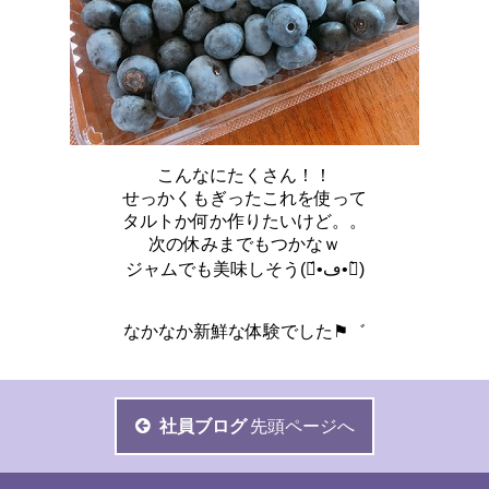
こんなにたくさん！！
せっかくもぎったこれを使って
タルトか何か作りたいけど。。
次の休みまでもつかなｗ
ジャムでも美味しそう(๑́•ڡ•๑̀)
なかなか新鮮な体験でした⚑゛
社員ブログ
先頭ページへ