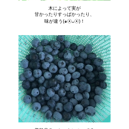
木によって実が
甘かったりすっぱかったり、
味が違う(๑☉ᴗ☉)！