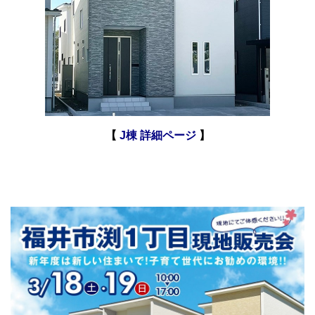
【
J棟 詳細ページ
】