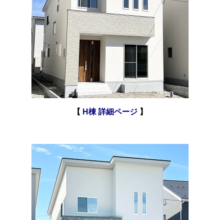
【
H棟 詳細ページ
】