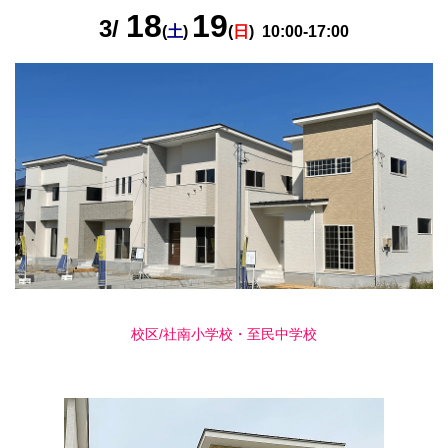
18
19
3/
(
土
)
(
日
) 10:00-17:00
校区/社南小学校・至民中学校