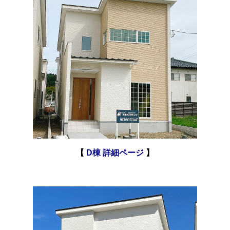
【
D棟 詳細ページ
】