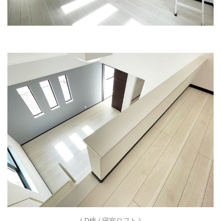
( D棟 / 寝室ロフト )