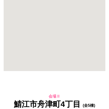
会場Ⅱ
鯖江市舟津町4丁目
(全5棟)