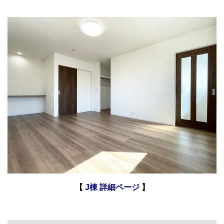
【
J棟 詳細ページ
】