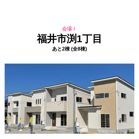
会場Ⅰ
福井市渕1丁目
あと2棟 (全8棟)