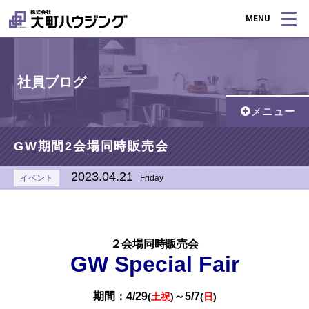
MENU
社員ブログ
メニュー
GW期間2会場同時販売会
2023.04.21
イベント
Friday
２会場同時販売会
GW Special Fair
期間：
4/29
～5/7
(
土祝
)
(
日
)