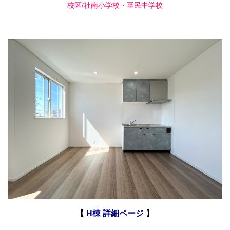
校区/社南小学校・至民中学校
【
H棟 詳細ページ
】