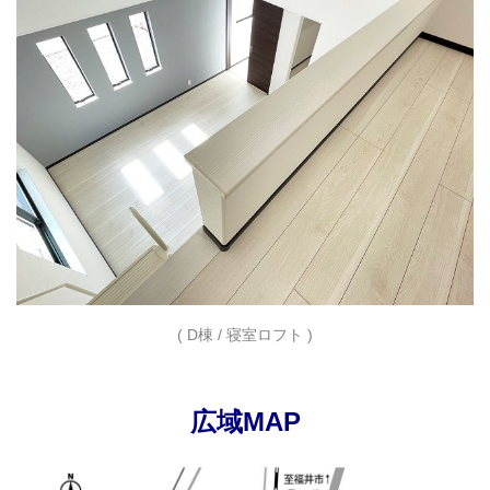
( D棟 / 寝室ロフト )
広域MAP