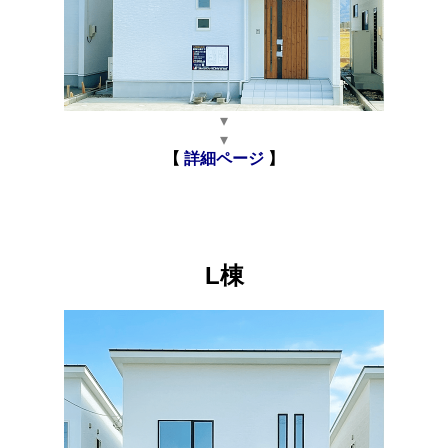
▾
▾
【
詳細ページ
】
L棟