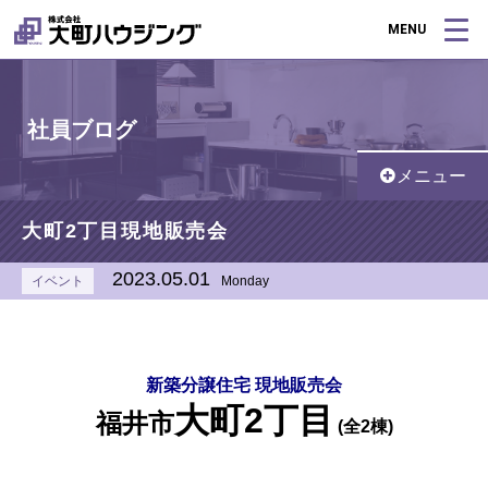
MENU
社員ブログ
メニュー
大町2丁目現地販売会
2023.05.01
イベント
Monday
新築分譲住宅 現地販売会
大町2丁目
福井市
(全2棟)