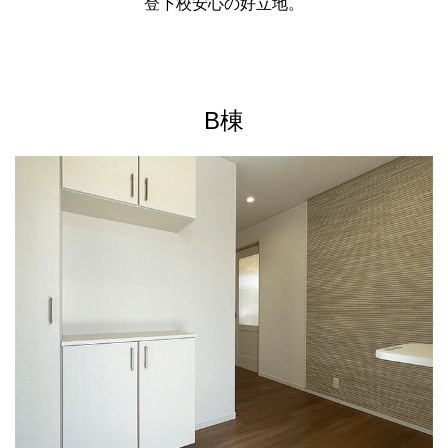
登下校安心の好立地。
B棟