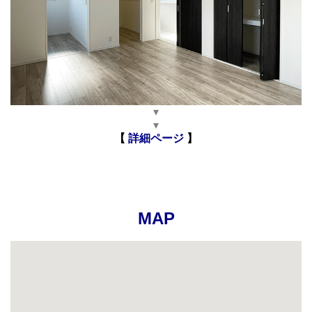
▾
▾
【
詳細ページ
】
MAP