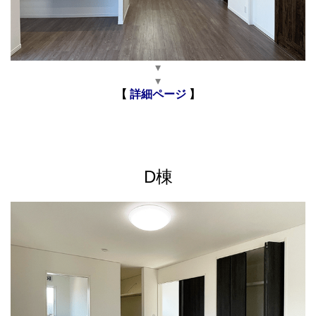
▾
▾
【
詳細ページ
】
D棟