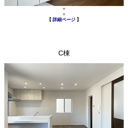
▾
▾
【
詳細ページ
】
C棟