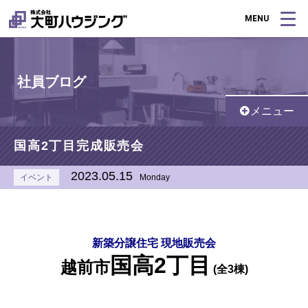
MENU
社員ブログ
メニュー
国高2丁目完成販売会
2023.05.15
イベント
Monday
新築分譲住宅 現地販売会
国高2丁目
越前市
(全3棟)