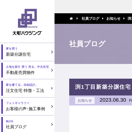
社員ブログ
お知らせ
渕
社員ブログ
家を買う
新築分譲住宅
土地を探す 買う 売る。中古住宅
不動産売買物件
家を建てる。自由設計。
渕1丁目新築分譲住宅
注文住宅 特徴・工法
2023.06.30
お知らせ
F
フォトギャラリー
お客様の声
・
施工事例
BLOG
社員ブログ