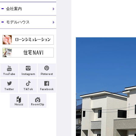
会社案内
モデルハウス
YouTube
Instagram
Pinterest
Twitter
TikTok
Facebook
Houzz
RoomClip