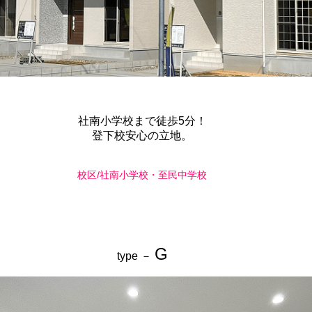
社南小学校まで徒歩5分！
登下校安心の立地。
校区/社南小学校・至民中学校
G
type －