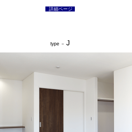
詳細ページ
J
type －