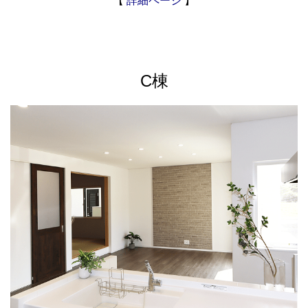
【
詳細ページ
】
C棟