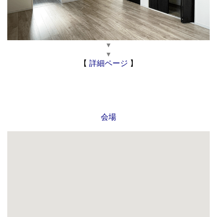
▾
▾
【
詳細ページ
】
会場