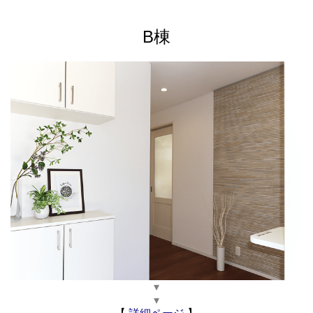
B棟
▾
▾