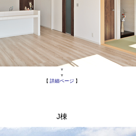
▾
▾
【
詳細ページ
】
J棟