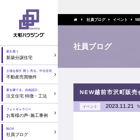
社員ブログ
イベント
N
社員ブログ
家を買う
新築分譲住宅
土地を探す 買う 売る。中古住宅
不動産売買物件
家を建てる。自由設計。
NEW越前市沢町販売
注文住宅 特徴・工法
2023.11.21
イベント
T
フォトギャラリー
お客様の声
・
施工事例
BLOG
社員ブログ