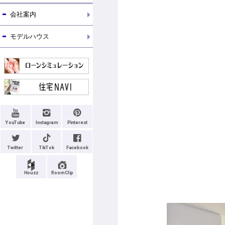
会社案内
モデルハウス
YouTube
Instagram
Pinterest
Twitter
TikTok
Facebook
Houzz
RoomClip