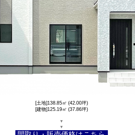
[土地]138.85㎡ (42.00坪)
[建物]125.19㎡ (37.86坪)
▾
▾
間取り・販売価格はこちら