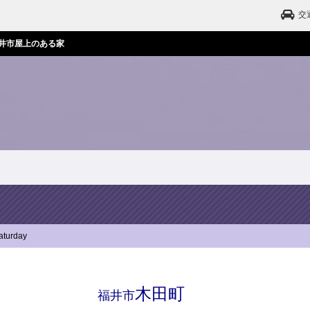
交
井市屋上のある家
aturday
木田町
福井市