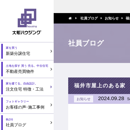
社員ブログ
お知らせ
福
社員ブログ
家を買う
新築分譲住宅
土地を探す 買う 売る。中古住宅
不動産売買物件
家を建てる。自由設計。
福井市屋上のある家
注文住宅 特徴・工法
2024.09.28
お知らせ
S
フォトギャラリー
お客様の声
・
施工事例
BLOG
社員ブログ