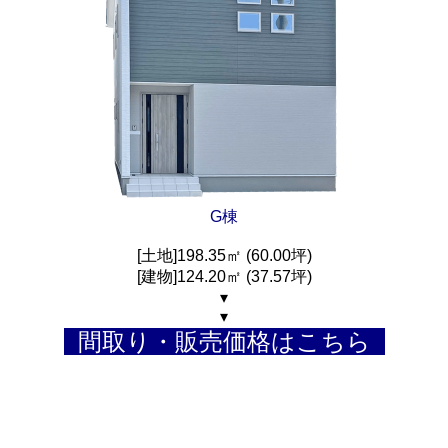
G棟
[土地]198.35㎡ (60.00坪)
[建物]124.20㎡ (37.57坪)
▾
▾
間取り・販売価格はこちら