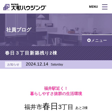
MENU
社員ブログ
メニュー
春日３丁目新築残り2棟
2024.12.14
お知らせ
Saturday
福井駅近く！
暮らしやすさ抜群の生活環境
春日
福井市
3丁目
あと2棟