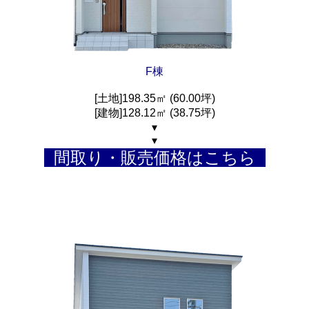
F棟
[土地]198.35㎡ (60.00坪)
[建物]128.12㎡ (38.75坪)
▾
▾
間取り・販売価格はこちら