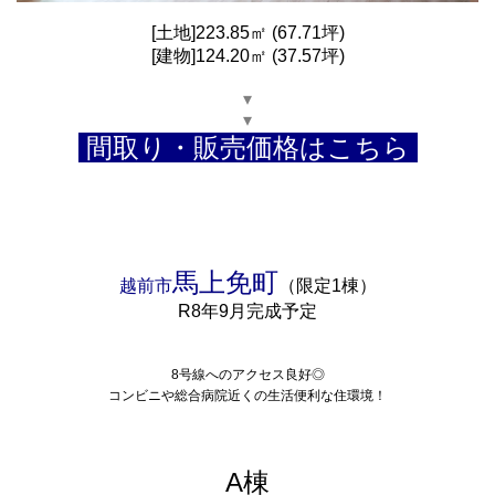
[土地]223.85㎡ (67.71坪)
[建物]124.20㎡ (37.57坪)
▾
▾
間取り・販売価格はこちら
馬上免町
越前市
（限定1棟）
R8年9月完成予定
8号線へのアクセス良好◎
コンビニや総合病院近くの生活便利な住環境！
A棟