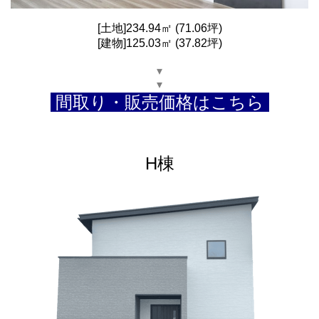
[土地]234.94㎡ (71.06坪)
[建物]125.03㎡ (37.82坪)
▾
▾
間取り・販売価格はこちら
H棟