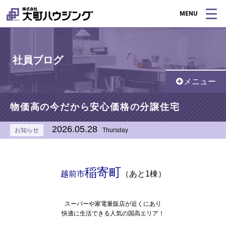
MENU
社員ブログ
メニュー
物価高の今だから安心価格の分譲住宅
2026.05.28
お知らせ
Thursday
稲寄町
越前市
（あと1棟）
スーパーや家電量販店が近くにあり
快適に生活できる人気の国高エリア！