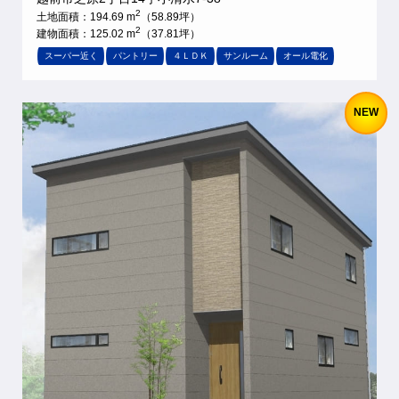
2
土地面積：194.69 m
（58.89坪）
2
建物面積：125.02 m
（37.81坪）
スーパー近く
パントリー
４ＬＤＫ
サンルーム
オール電化
NEW