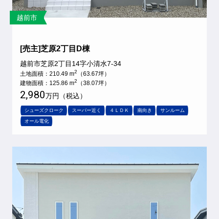
越前市
[売主]芝原2丁目D棟
越前市芝原2丁目14字小清水7-34
2
土地面積：210.49 m
（63.67坪）
2
建物面積：125.86 m
（38.07坪）
2,980
万円（税込）
シューズクローク
スーパー近く
４ＬＤＫ
南向き
サンルーム
オール電化