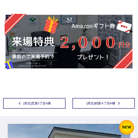
[売主]芝原2丁目A棟
[売主]村国４丁目H棟
NEW