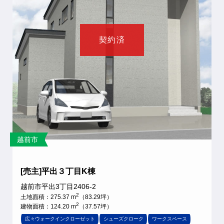
契約済
越前市
[売主]平出３丁目K棟
越前市平出3丁目2406-2
2
土地面積：275.37 m
（83.29坪）
2
建物面積：124.20 m
（37.57坪）
広々ウォークインクローゼット
シューズクローク
ワークスペース