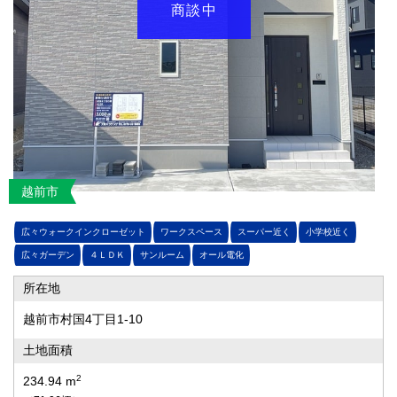
商談中
越前市
広々ウォークインクローゼット
ワークスペース
スーパー近く
小学校近く
広々ガーデン
４ＬＤＫ
サンルーム
オール電化
所在地
越前市村国4丁目1-10
土地面積
2
234.94 m