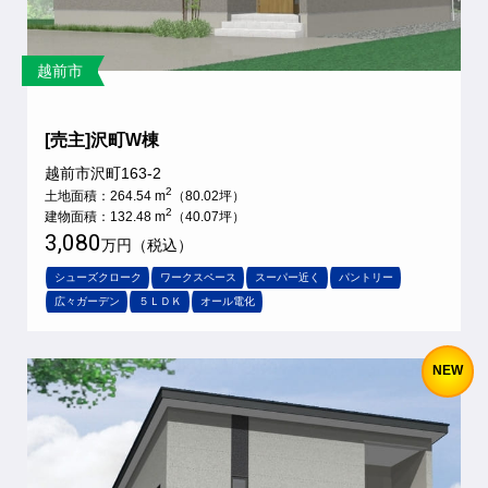
越前市
[売主]沢町W棟
越前市沢町163-2
2
土地面積：264.54 m
（80.02坪）
2
建物面積：132.48 m
（40.07坪）
3,080
万円（税込）
シューズクローク
ワークスペース
スーパー近く
パントリー
広々ガーデン
５ＬＤＫ
オール電化
NEW