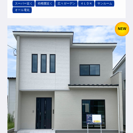
スーパー近く
幼稚園近く
広々ガーデン
４ＬＤＫ
サンルーム
オール電化
NEW