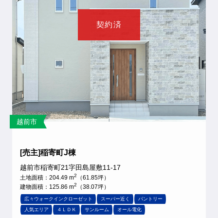
契約済
越前市
[売主]稲寄町J棟
越前市稲寄町21字田島屋敷11-17
2
土地面積：204.49 m
（61.85坪）
2
建物面積：125.86 m
（38.07坪）
広々ウォークインクローゼット
スーパー近く
パントリー
人気エリア
４ＬＤＫ
サンルーム
オール電化