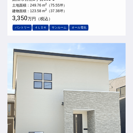
2
土地面積：249.76 m
（75.55坪）
2
建物面積：123.58 m
（37.38坪）
3,350
万円（税込）
パントリー
４ＬＤＫ
サンルーム
オール電化