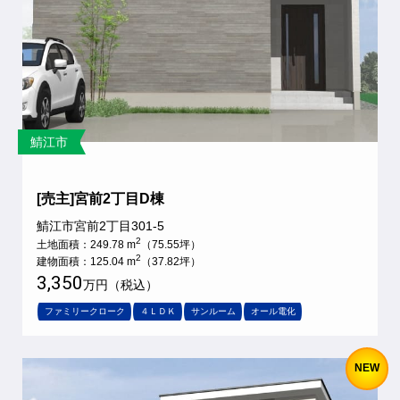
鯖江市
[売主]宮前2丁目D棟
鯖江市宮前2丁目301-5
2
土地面積：249.78 m
（75.55坪）
2
建物面積：125.04 m
（37.82坪）
3,350
万円（税込）
ファミリークローク
４ＬＤＫ
サンルーム
オール電化
NEW