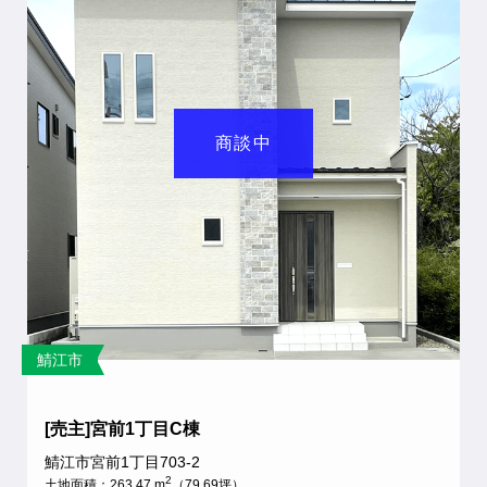
商談中
鯖江市
[売主]宮前1丁目C棟
鯖江市宮前1丁目703-2
2
土地面積：263.47 m
（79.69坪）