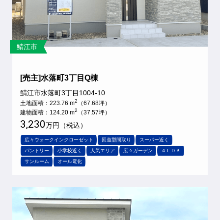
鯖江市
[売主]水落町3丁目Q棟
鯖江市水落町3丁目1004-10
2
土地面積：223.76 m
（67.68坪）
2
建物面積：124.20 m
（37.57坪）
3,230
万円（税込）
広々ウォークインクローゼット
回遊型間取り
スーパー近く
パントリー
小学校近く
人気エリア
広々ガーデン
４ＬＤＫ
サンルーム
オール電化