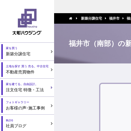
新築分譲住宅
福井市
福
福井市（南部）の
家を買う
新築分譲住宅
土地を探す 買う 売る。中古住宅
不動産売買物件
家を建てる。自由設計。
注文住宅 特徴・工法
フォトギャラリー
お客様の声
・
施工事例
BLOG
社員ブログ