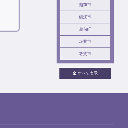
越前市
鯖江市
越前町
坂井市
敦賀市
すべて表示