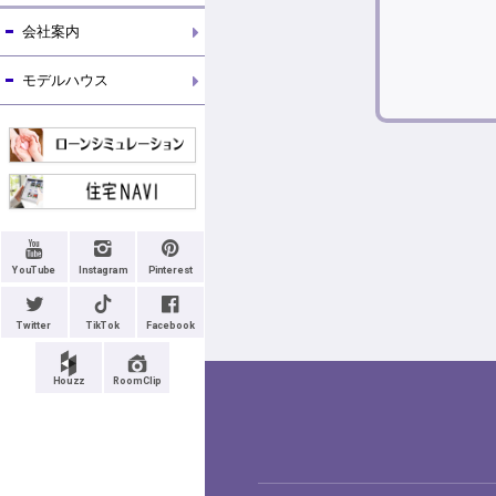
会社案内
モデルハウス
YouTube
Instagram
Pinterest
Twitter
TikTok
Facebook
Houzz
RoomClip