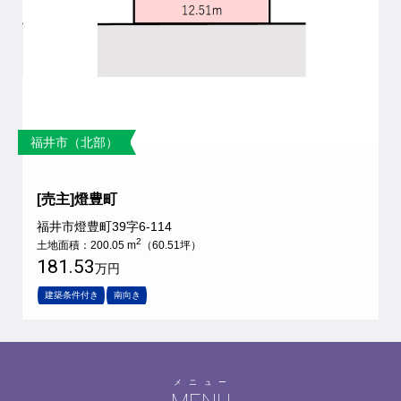
福井市（北部）
[売主]燈豊町
福井市燈豊町39字6-114
2
土地面積：200.05 m
（60.51坪）
181.53
万円
建築条件付き
南向き
メニュー