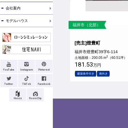
会社案内
モデルハウス
福井市（北部）
[売主]燈豊町
福井市燈豊町39字6-114
2
土地面積：200.05 m
（60.51坪）
181.53
万円
YouTube
Instagram
Pinterest
建築条件付き
南向き
Twitter
TikTok
Facebook
Houzz
RoomClip