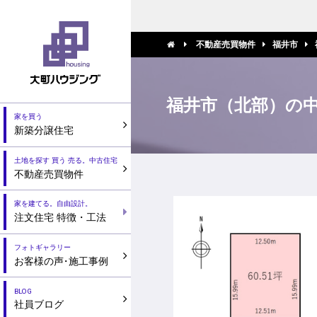
不動産売買物件
福井市
福井市（北部）の
家を買う
新築分譲住宅
土地を探す 買う 売る。中古住宅
不動産売買物件
家を建てる。自由設計。
注文住宅 特徴・工法
フォトギャラリー
お客様の声
・
施工事例
BLOG
社員ブログ