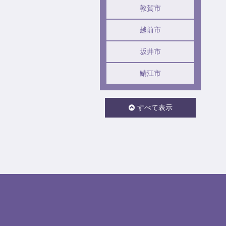
敦賀市
越前市
坂井市
鯖江市
すべて表示