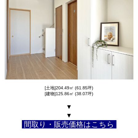
[土地]204.49㎡ (61.85坪)
[建物]125.86㎡ (38.07坪)
▾
▾
間取り・販売価格はこちら