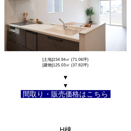
[土地]234.94㎡ (71.06坪)
[建物]125.03㎡ (37.82坪)
▾
▾
間取り・販売価格はこちら
H棟