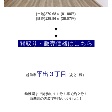
[土地]270.68㎡ (81.88坪)
[建物]125.86㎡ (38.07坪)
▾
▾
間取り・販売価格はこちら
平出３丁目
越前市
（あと1棟）
幼稚園まで徒歩約１１分！車で約２分！
白基調の内装で明るいおうちに！