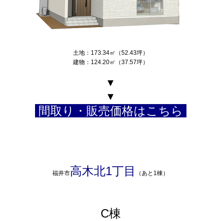
土地：173.34㎡（52.43坪）
建物：124.20㎡（37.57坪）
▾
▾
間取り・販売価格はこちら
高木北1丁目
福井市
（あと1棟）
C棟