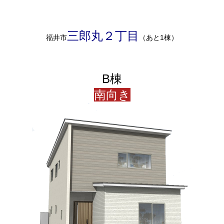
三郎丸２丁目
福井市
（あと1棟）
B棟
南向き