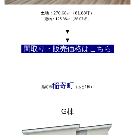
土地：270.68㎡（81.88坪）
建物：125.86㎡（38.07坪）
▾
▾
間取り・販売価格はこちら
稲寄町
越前市
（あと1棟）
G棟