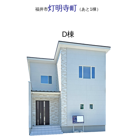
灯明寺町
福井市
（あと1棟）
D棟