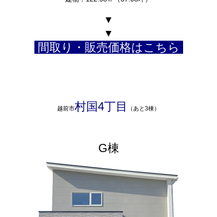
▾
▾
間取り・販売価格はこちら
村国4丁目
越前市
（あと3棟）
G棟