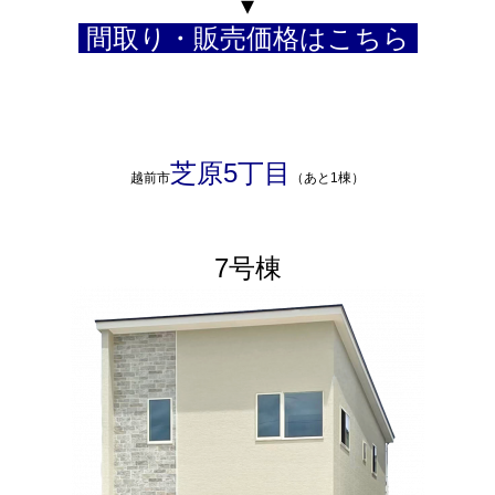
▾
間取り・販売価格はこちら
芝原5丁目
越前市
（あと1棟）
7号棟