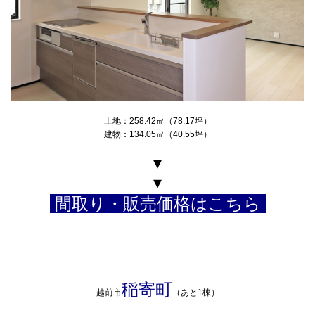
土地：258.42㎡（78.17坪）
建物：134.05㎡（40.55坪）
▾
▾
間取り・販売価格はこちら
稲寄町
越前市
（あと1棟）