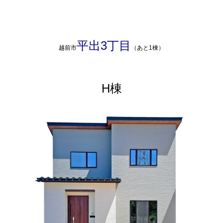
平出3丁目
越前市
（あと1棟）
H棟