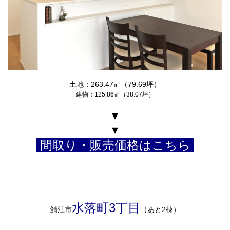
土地：263.47㎡（79.69坪）
建物：125.86㎡（38.07坪）
▾
▾
間取り・販売価格はこちら
水落町3丁目
鯖江市
（あと2棟）