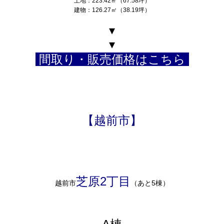
土地：223.42㎡（67.58坪）
建物：126.27㎡（38.19坪）
▾
▾
間取り・販売価格はこちら
【越前市】
芝原2丁目
越前市
（あと5棟）