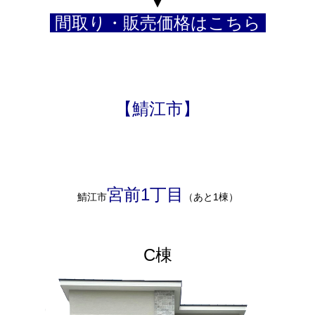
▾
間取り・販売価格はこちら
【鯖江市】
宮前1丁目
鯖江市
（あと1棟）
C棟